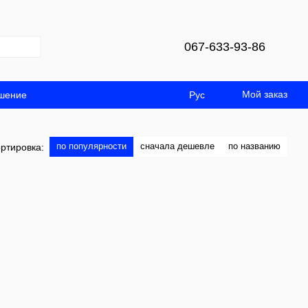
067-633-93-86
Мой заказ
ашение
Рус
по популярности
сначала дешевле
по названию
ртировка: