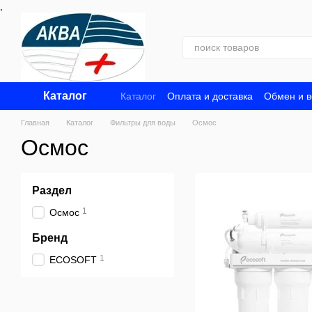
,
Перейти к основному контенту
Каталог
Каталог
Оплата и доставка
Обмен и в
Главная
Каталог
Фильтры для воды
Осмос
Осмос
Раздел
1
Осмос
Бренд
1
ECOSOFT