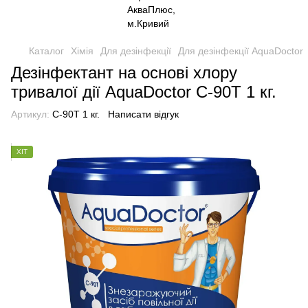
Каталог
Хімія
Для дезінфекції
Для дезінфекції AquaDoctor
Дезінфектант на основі хлору
тривалої дії AquaDoctor C-90T 1 кг.
Артикул:
C-90T 1 кг.
Написати відгук
ХІТ