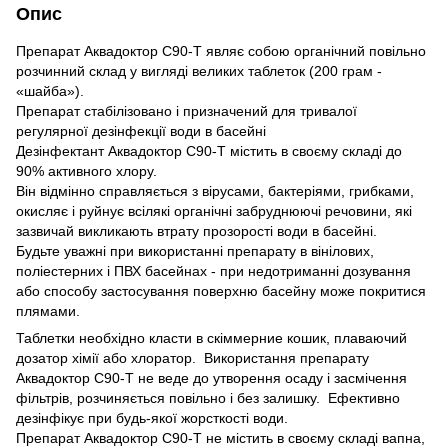
Опис
Препарат Аквадоктор С90-Т являє собою органічний повільно
розчинний склад у вигляді великих таблеток (200 грам -
«шайба»).
Препарат стабілізовано і призначений для тривалої
регулярної дезінфекції води в басейні
Дезінфектант Аквадоктор С90-Т містить в своєму складі до
90% активного хлору.
Він відмінно справляється з вірусами, бактеріями, грибками,
окисляє і руйнує всілякі органічні забруднюючі речовини, які
зазвичай викликають втрату прозорості води в басейні.
Будьте уважні при використанні препарату в вінілових,
поліестерних і ПВХ басейнах - при недотриманні дозування
або способу застосування поверхню басейну може покритися
плямами.
Таблетки необхідно класти в скіммерние кошик, плаваючий
дозатор хімії або хлоратор. Використання препарату
Аквадоктор С90-Т не веде до утворення осаду і засмічення
фільтрів, розчиняється повільно і без залишку. Ефективно
дезінфікує при будь-якої жорсткості води.
Препарат Аквадоктор С90-Т не містить в своєму складі вапна,